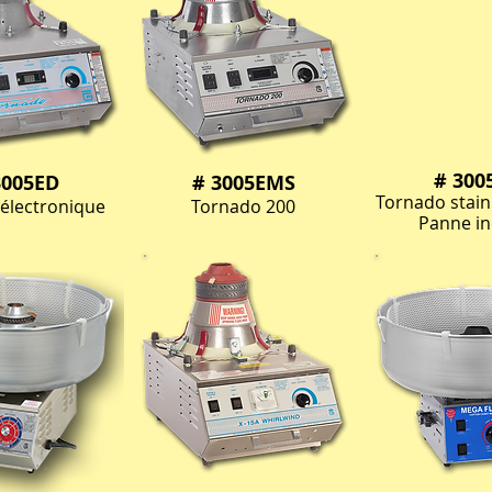
# 300
3005ED
# 3005EMS
Tornado stainl
électronique
Tornado 200
Panne in