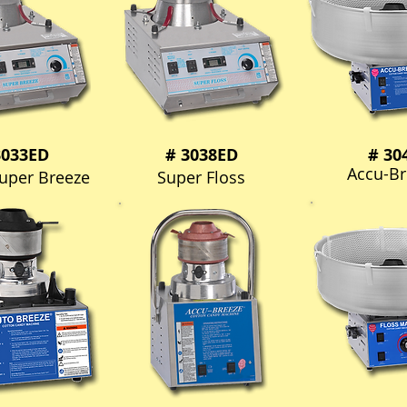
3033ED
# 3038ED
# 30
Accu-Br
Super Breeze
Super Floss