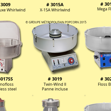
# 30
 3009
# 3015A
Mega F
uxe Whirlwind
X-15A Whirlwind
© GROUPE MÉTROPOLITAIN POPCORN 2015
3017SS
# 3019
# 30
nofloss
Twin-Wind II
Floss 
less steel
Panne incluse