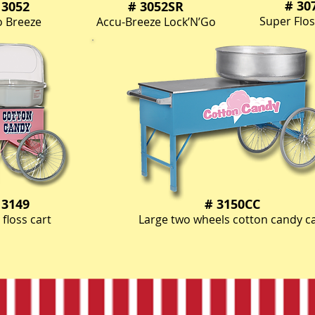
# 30
 3052
# 3052SR
Super Flo
o Breeze
Accu-Breeze Lock’N’Go
 3149
# 3150CC
 floss cart
Large two wheels cotton candy ca