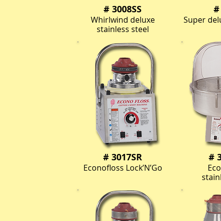
# 3008SS
#
Whirlwind deluxe
Super del
stainless steel
# 3017SR
# 
Econofloss Lock’N’Go
Eco
stain