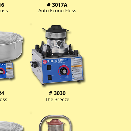
16
# 3017A
loss
Auto Econo-Floss
24
# 3030
Boss
The Breeze