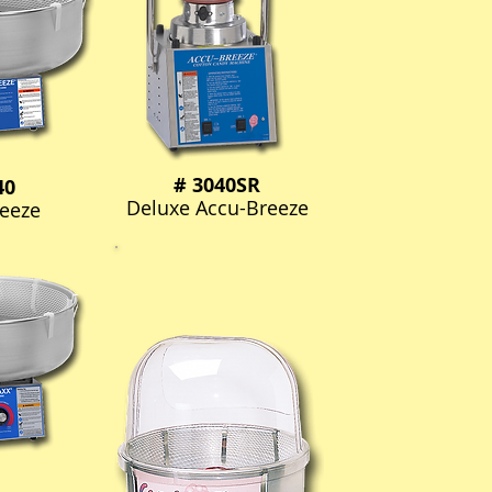
# 3040SR
40
Deluxe Accu-Breeze
eeze