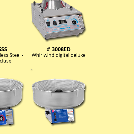
5SS
# 3008ED
ess Steel -
Whirlwind digital deluxe
cluse