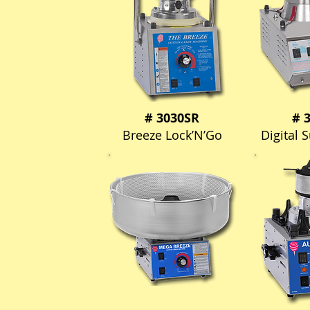
# 3030SR
# 
Breeze Lock’N’Go
Digital 