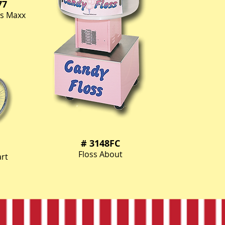
77
ss Maxx
# 3148FC
Floss About
rt