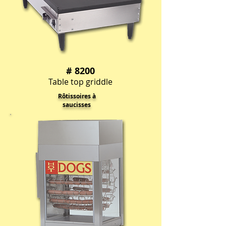
# 8200
Table top griddle
Rôtissoires à
saucisses