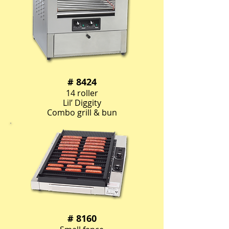
# 8424
14 roller
Lil’ Diggity
Combo grill & bun
# 8160