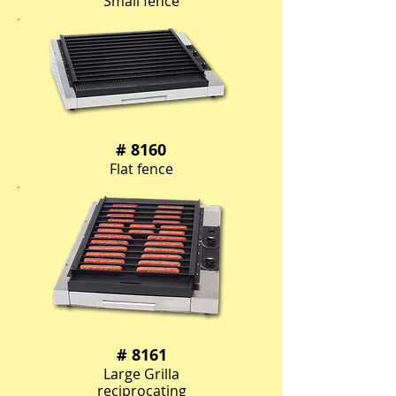
Small fence
# 8160
Flat fence
# 8161
Large Grilla
reciprocating