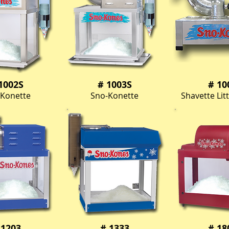
1002S
# 1003S
# 10
Konette
Sno-Konette
Shavette Lit
 1203
# 1333
# 18