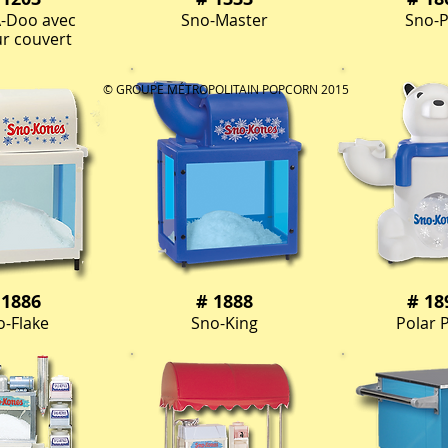
-Doo avec
Sno-Master
Sno-
r couvert
© GROUPE MÉTROPOLITAIN POPCORN 2015
 1886
# 1888
# 18
o-Flake
Sno-King
Polar 