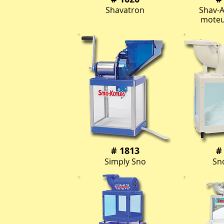
Shavatron
Shav-A
moteu
# 1813
#
Simply Sno
Sn