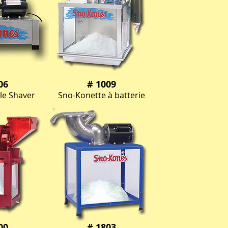
06
# 1009
tle Shaver
Sno-Konette à batterie
00
# 1803