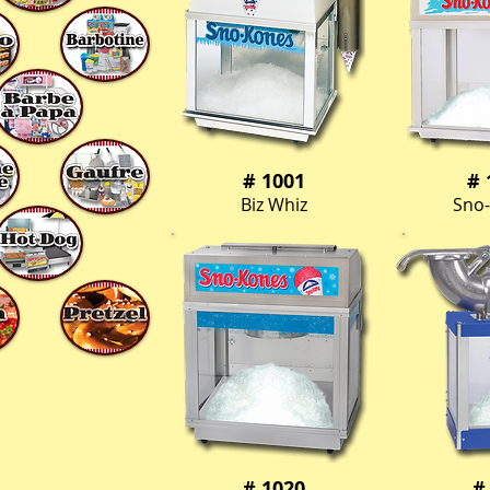
# 1001
# 
Biz Whiz
Sno-
# 1020
#