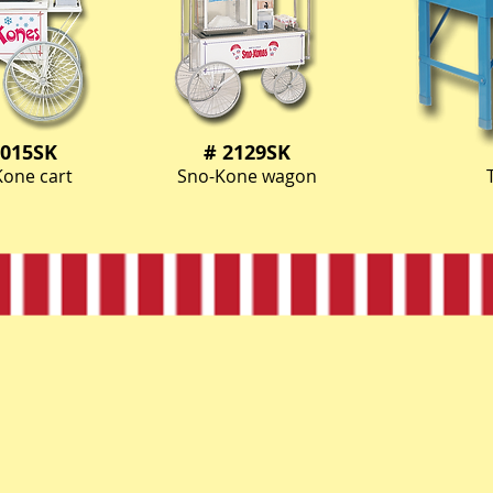
2015SK
# 2129SK
Kone cart
Sno-Kone wagon