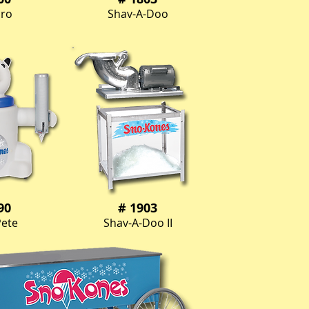
Pro
Shav-A-Doo
90
# 1903
Pete
Shav-A-Doo II